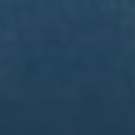
可能再一次、以另一种身份重返那里。从这个角度来说，北京现代牵
手球童招募并不是一次短期活动，而是一种长线的价值播种。
当“国足对阵橙衣军团 北京现代牵手球童火热招募中”同时出现在同一
张海报上时，它所代表的不仅是一场备受关注的国际对决，更是一种
以孩子为中心的足球叙事方式——让青少年真正走上舞台中央，让他
们的目光不再只是停留在屏幕，而是落在脚下的每一片草叶和眼前的
每一个动作细节。对于正在成长中的孩子来说，这样的经历也许不会
立刻改变人生轨迹，却会在关键时刻，变成一种内心深处的鼓励和召
唤；对于正在寻找更好亲子沟通方式的家庭而言，这也是一个以足球
为媒介、共同经历紧张与激动、共同见证国足对阵世界强队的绝佳机
会。而对于中国足球的未来来说，这样一批亲身走进球场、亲眼见证
强强对话、亲耳听到国歌与呐喊声的孩子，或许才是最值得期待的“隐
形战力”。
上一篇:
董方雨、鲍梦晓将执裁男子U17亚洲杯四分之一决赛
下一篇:
中华全国体育总会第九次全国代表大会今召开