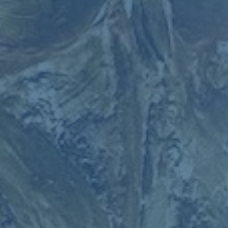
如果把这场国足与橙衣军团的比赛看成一堂公开课，那么职业球员展
现的是顶级对抗的技术与意志，而牵手球童所获得的，则是“如何走进
梦想现场”的现实样本。试想一下，当比赛日的灯光亮起，现场音乐响
起，四面看台坐满球迷，孩子们排成整齐队列，按照赛会流程依次牵
住两队首发球员的手，一步一步走过球员通道——这条通道，曾经只
存在于孩子们在游戏画面里、在电视直播里的想象，如今却真实地在
脚下延伸。那种紧张、兴奋与自豪交织在一起的感受，很难用简单语
言概括，但却极容易在一个少年的心中留下长久回响。很多年之后，
当他们回忆起自身的成长轨迹，大概率会说：“我真正开始相信自己，
可以为热爱的事情坚持到底，就是从那次牵手走进球场开始。”
任何一次球童招募活动，如果只停留在仪式层面，就容易流于形式。
北京现代在这次“牵手球童火热招募中”的实践中，更加重视参与过程
本身的价值：招募环节会考察孩子的基本礼仪、简单的身体协调能力
以及对足球的兴趣表达，而不是单纯以“颜值”或“镜头感”为标准。这
种设置本身就向公众传达了一个清晰的教育理念——真正重要的，是
孩子是否愿意自信地站出来、是否愿意为热爱做好准备。哪怕只是一