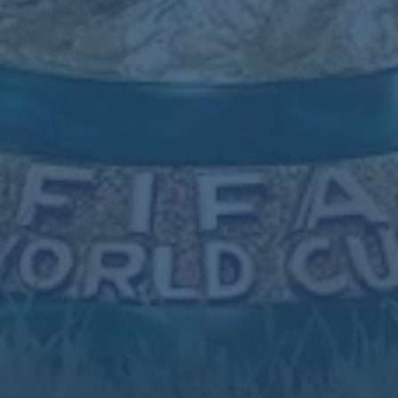
养，同样需要在尊重孩子个性与兴趣的前提下，给予他们接触高水平
舞台的机会。牵手球童成为一个小小的接口，让大赛氛围可以温和而
具体地走进普通家庭的日常生活。
从家长的角度出发，很多人会关心：孩子参加这种活动，到底能获得
什么长期可见的收获。答案可能没有那么“标准化”，但有几点趋势相
对明确。自信心的提升非常直观——能在几万人的注视下保持队列、
按照指令完成入场和站位，本身就是一次心理层面的演练。规则意识
与团队感会在活动前的集中培训与排练中自然形成，孩子需要学会倾
听、等待、配合，而不是仅仅关注自己。对失败与压力的认知会在赛
后慢慢显现：无论国足这场对阵橙衣军团的结果如何，孩子都会亲眼
看到成年人在巨大压力下如何承担输赢，这比任何说教式的“要有抗压
能力”都更直接。
更深一层地看，这样的活动也在悄然改变公众对于赛场身份的理解。
过去，球场内清晰区分为球员、教练、裁判和观众几种角色，而牵手
球童的出现，给了孩子一种“半参与者”的定位：他们既不是单纯的观
众，又尚未成为正式球员，却通过仪式性的参与被纳入了比赛叙事之
中。这种半参与者身份，对孩子的心理感受非常独特——他们会更愿
意相信，自己与职业赛场并不遥远，只要足够热爱、足够努力，就有