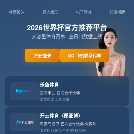
首页
>
新闻中心
新闻中心
公司新闻
行业动态
新闻中心
国足对阵橙衣军团 北京现代牵手球童火热招募中
作者：亚博体育官网
发布时间：2026-08-09T07:50:19+08:00
点击：
当一句“国足对阵橙衣军团”再次出现在赛程表上，不只是激起老球迷