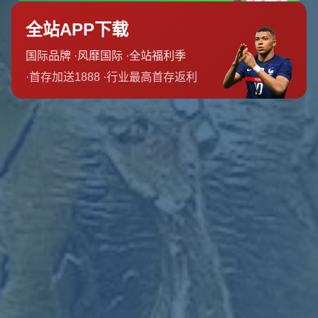
北京现代多年来深度参与中国足球相关公益和赛事支持，这一次围绕
“国足对阵橙衣军团”推出球童招募活动，可以看作是其在青少年与职
业足球之间搭建的一座“情感之桥”。与传统的观赛赞助不同，这种形
式更强调参与感与互动感。孩子不是远远坐在看台，而是以“牵手球
童”身份走进球场中心；家长也不再只是拍照打卡，而是会更认真思
考：原来足球可以成为亲子共同的话题，可以成为孩子社交、自律和
抗压能力培养的抓手。在这种氛围下，“北京现代牵手球童火热招募
中”不再是一句简单的招募口号，而是把品牌对青少年成长的关注具象
化为一次真实、可触摸的经历。