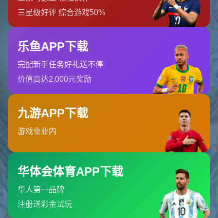
**瓦伦西亚的困境**
瓦伦西亚作为西甲的一支老牌劲旅，过往曾多次在各项赛事中取得辉
煌成绩。然而，本赛季球队状态持续低迷，战绩不佳成为显性问题。
究其原因，一方面是伤病频繁影响球队阵容的完整性，另一方面是战
术上的不足使得球队在面对较强对手时毫无招架之力。**伤病问题**
不仅影响了核心球员的发挥，也使得年轻球员难以在压力下从容应
对。此外，**战术安排**上缺乏创新，容易被对手识破，使得球队在
比赛中显得被动。
**案例分析：对阵强敌的表现**
在与一些排名靠前的球队交锋中，瓦伦西亚的表现恒常不佳。例如，
在面对巴塞罗那和皇家马德里这样的强队时，瓦伦西亚的防线频频失
误，给对手创造了大量的得分机会。即便是面对其他中游球队，瓦伦
西亚也难以稳住局面。这种“纸糊防线”的问题需要立竿见影的改观。