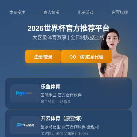
首页
>
新闻中心
新闻中心
公司新闻
行业动态
新闻中心
瓦伦西亚本赛季西甲仅3胜 排名倒数第二！.
作者：亚博体育官网
发布时间：2026-08-09T07:50:19+08:00
点击：
**瓦伦西亚本赛季西甲仅3胜 排名倒数第二！**