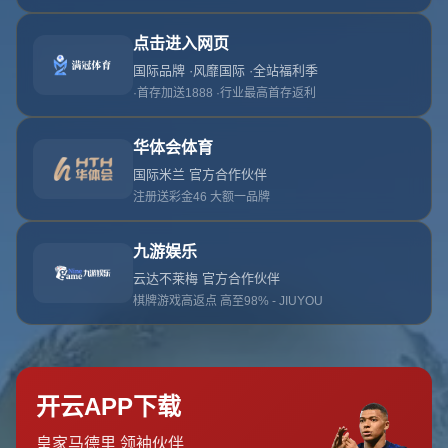
在本赛季西甲的激烈竞争中，瓦伦西亚队的表现不尽人意，令人唏
嘘。在过去的比赛中，他们仅仅取得了三场胜利，这不仅使得球队在
积分榜上排名倒数第二，也让球迷们心急如焚。本文将深入探讨瓦伦
西亚目前所面临的困境，以及他们在未来改善现状的潜在策略。