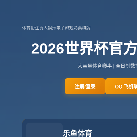
咨询热线：0832-8228601