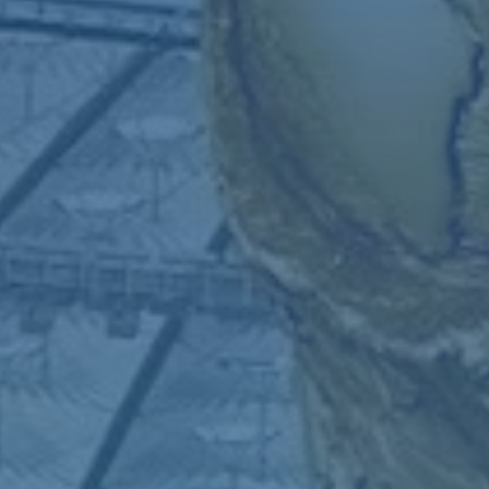
董方雨的执
在中国裁判
这样的风格
柔性之间找