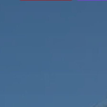
中国技术研发居世界前列.
男子U17
台发光的球
部门 球探
世界杯让球站用户评论：真实反馈大集合
节奏与公平
2026世界杯买球详细教程全站指南
官方：安切洛蒂当选欧足联年度最佳教练
世界杯竞猜平台支付方式解析
联系我们
电话：0832-8228601
手机：13379698562