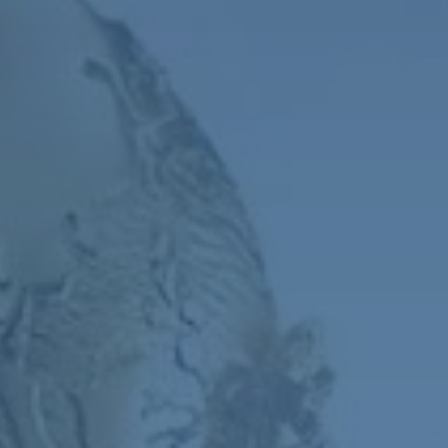
动大 再加上战术执行还不够稳定 极容易在局部对抗中放大误判
为困难 既要允许健康对抗 保护比赛观赏性 又要及时遏制危险
情绪管理
的综合考验 也是他们向亚洲足坛展示专业形象的重要