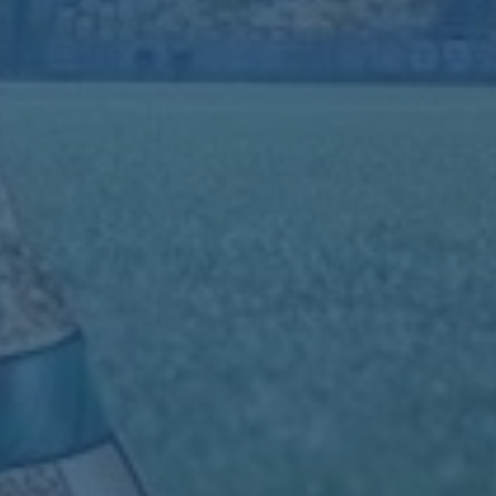
更大 董方雨和鲍梦晓在这方面若能通过高质量的团队配合 减少
象 而一旦这种信任感形成 哪怕出现个别争议球 场上情绪也
裁判整体建设的一条清晰路径 近些年 足协与相关部门开始重新
轻裁判的执法机会 配合集中培训 体能测试与规则研讨 让有潜