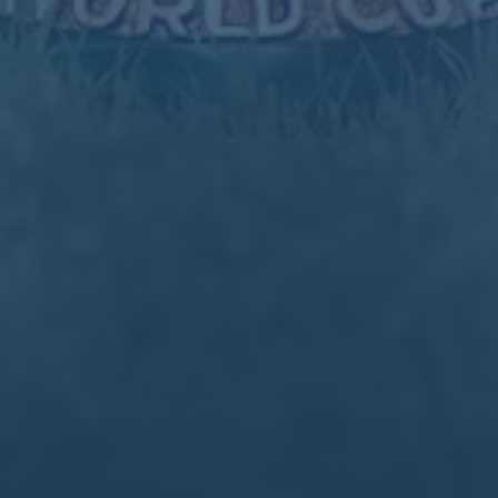
通过对过去的重温与现状的直面，*C罗与本泽马*的这次场上重聚不
仅仅是对彼此辉煌生涯的认可，更是对足球精神的真实写照。对于球
迷来说，这种场面远超胜负本身的意义：它是对体育精神与人性光辉
的一次深刻展现。
上一篇:
尤文暫緩出手阿德耶米 聚焦托迪博與庫普梅納斯引援策略.
下一篇:
刘维伟：周琦出战会提升北京的阵容档次 希望杨瀚森向周琦
学习.
联系电话：0832-8228601 公司地址:河北省沧州市运河区西环中街街道