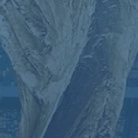
二人之间的默契早已无需多言。在过去多年的合作中，**C罗与本泽
马形成了无可比拟的配合**，他们的进球和助攻组合为皇马带来了数
不胜数的胜利与荣耀。这种化学反应在场上的再次呈现，让球迷们感
受到了熟悉而又久违的激情。
**进球致敬**是这场比赛的最大亮点之一。在上半场，本泽马凭借精
准的射门打破僵局，而*C罗*随即用一记霸气十足的破门将比分扳