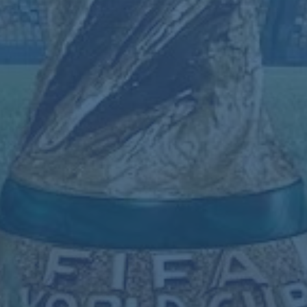
平。两人分别用进球向对方致敬，这不仅是对昔日合作的回忆，更是
对彼此职业精神的高度认可。他们的进球风格虽各有千秋，但都是对*
个人卓越能力*的完美展示。
**下半场的球衣交换**则是耐人寻味的一幕。在足球中，交换球衣早
已成为一种流行的传统，通常用于表达对对手的尊重与欣赏。然而，
当这发生在*C罗与本泽马*之间时，其意义却尤为深刻。这不仅是对
往昔岁月的缅怀，更象征着他们之间深厚的友谊与职业生涯的彼此成
就。两人通过这种方式表明，即使身处不同球队，他们的友谊与尊重
依然未变。
在*C罗与本泽马*的职业生涯中，他们都经历了许多挑战与变迁。**C
罗**曾辗转多个顶级联赛，并在各自的球队中扮演关键角色，而**本
泽马**则在皇马继续书写自己的传奇。他们的相逢令人为之振奋，也
让人们重新审视足球中竞争与友谊之间的复杂关系。
这种对抗并共存的关系在**许多足球赛事**中都有体现，例如在**梅西
与苏亚雷斯**的比赛中也见过相似的场景。这种友好和竞争的相辅相
成为球迷提供了更多的看点和情感的共鸣。