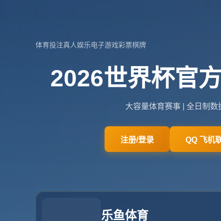
咨询热线：0832-8228601