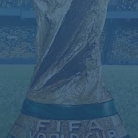
：以防守为基础的反击**
中，成都蓉城采用了以防守为基础的反击战术。这个战术选择在面对武汉三
开场阶段表现得尤为稳固，成功化解了武汉三镇多次有威胁的进攻企图。这
被遏制后，成都蓉城抓住武汉三镇防线的空挡，通过迅速反击来创造得分机
都蓉城的前锋迅速插上破门得分。
：全队齐心共赴胜利**
是，本场比赛中成都蓉城的几位关键球员表现出色，中场核心的控球能力
抢断和判断力，多次化解了武汉三镇的进攻威胁。
武汉三镇也展现出了他们不屈的斗志和雄厚的实力，虽败犹荣。他们的多
：中超的战术革新**
中，各队战术的多样化和理论的革新正在悄然改变比赛的格局。成都蓉城
，越来越多的球队开始将防守反击作为面对强敌的重要策略，这不仅仅是
蓉城在这场比赛中的胜利，不仅仅是一次战略上的成功，更是中超联赛中