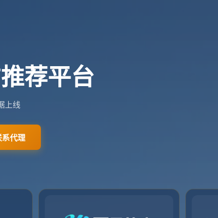
网站首页
关于我们