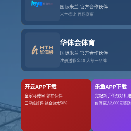
首页
>
新闻中心
新闻中心
新闻中
公司新闻
行业动态
**前言：*
新闻动态
季的中超联
**主题：成
世界杯直播推荐入口地址
成都蓉城自
赛，成都蓉
老帅聚首 唯才是举 青少年精英们从这里起
场以微小优
飞