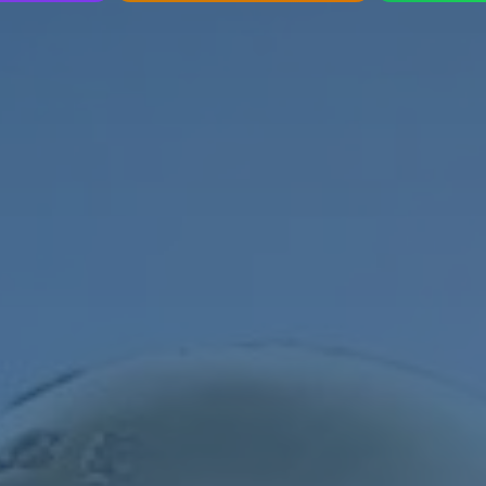
验的延伸——通过合理预测比赛走势，让每一次进攻、每一次角球都更具
，而是让你在可控风险下，获得更沉浸、更有节奏的观赛过程。在挑选线
与者，还是追求长期稳定收益的严谨“玩家”；是只关注热门球队胜负，还
一点是共通的——安全与可控永远排在高回报之前。
世界杯投注在线最佳的前提