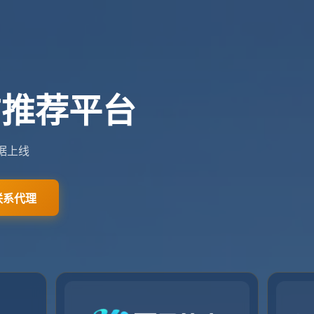
网站首页
关于我们