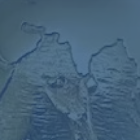
世界杯投注在线最佳”的讨论，都应以安全与合规为前提。再高的赔率、再
，首要考虑以下几点：其一，看是否具备合法牌照与明确的运营主体，是否
支持双重验证及安全登出功能；其三，检查资金进出是否透明，提款流程
图高额返利活动，随意在小平台上存入大量资金，结果在赛事结束后才发现
择，是在安全性上能经得起时间检验的平台，而不是只在某几场比赛中短暂
定世界杯投注在线的真实感受
规得到保障后，决定你长期使用体验的，是平台的界面设计、数据更新速
活调整策略，因此平台是否支持丰富的实时盘口、及时的赔率变动提醒和