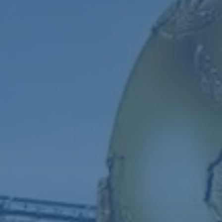
手机：13379698562
邮箱：admin@ch-ybsports.com
地址：河北省沧州市运河区西环中街街道
所有关于“
或APP时
连接，是否
界杯期间贪
在线最佳选
用户体验决
当安全与合
前、赛中灵