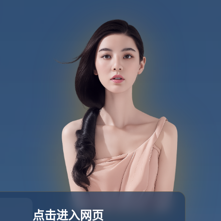
企业邮箱：admin@ch-ybsports.com
产品中心
新闻中心
联系方式