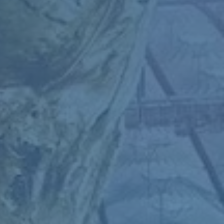
、市场和玩法；提供多语言支持与本地化内容，比如针对热门
端的体验要足够稳定，即便是在比赛关键节点，如点球大战或
端产品往往是“在线最佳体验”的核心，因为它能让你随时随
并不等同于长期的优势。不同平台的赔率设定，会根据自身的风
胜平负市场上更具竞争力。对用户而言，理性做法是：一方面
口、让球盘、角球盘等多样化形式。丰富且透明的玩法结构，
定只押“谁赢谁输”，还可以根据自己对比赛节奏的判断，选
场往往能更好地匹配你的分析逻辑，而不是被迫接受单一的结果型
注，认为集中在一个账号中更方便管理。但随着他对比赛理解
让半球，另一平台则给出了平半盘，赔率也略有差异。他逐渐
择。在后续比赛中，他会将大额投注集中在安全性高、提款稳
金暴露比例。通过这样的分散化方式，他在不增加整体风险的