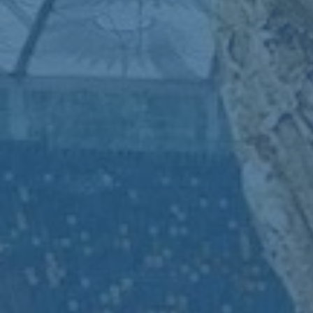
前提下，获
方案，在统
数据与分析