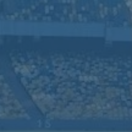
要在世界杯
供丰富的统
体话题和舆
球数xG、
易形成稳定
资金管理与
无论平台多
另一方面也
比赛的输赢
暂停，重新
生“再试一