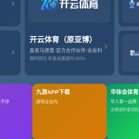
心
世界杯投注在线
作者：亚博体育官网
发布时间：2026-08-08T07
在线最佳实践全解析
，这项全球瞩目的赛事不仅点燃了球迷的激情，也让“世界杯投注在线最佳
、更及时的数据以及更灵活的资金管理方式。面对众多网站与APP，如何
一位参与者都绕不开的问题。本文将围绕安全、体验、策略与责任几个维
与 理解世界杯投注的真正价值
界杯投注理解为“押大小”“赌输赢”，但如果想在纷繁的平台中找到在线