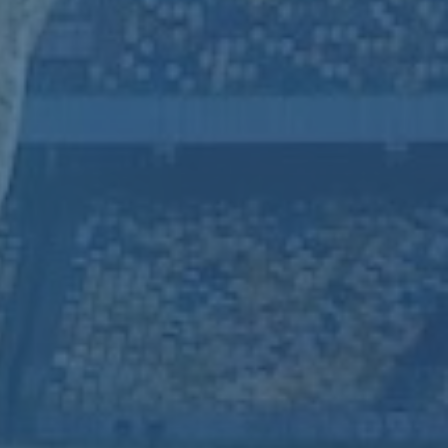
分析工具，是提升决策质量的重要方式。很多优质在线平台会提
员状态等。这些信息可以帮助你更客观地评估比赛，而非只被媒
化情况，从而判断市场资金偏向；某些专业网站则提供期望进
数据分析与个人观赛体验结合起来，你在进行在线投注时就更容
断纠偏和总结，尽量减少错误决策的频率。
将沦为短暂幻象。在线环境的便利性，一方面让下注更便捷，
。常见的做法包括：为世界杯设定一个整体预算，不因某几场
5%，避免将全部希望压在单场结果上；出现连续亏损时适当
关键，不少人在看到在线平台即时结算与盈亏提示后，容易产
把世界杯投注当作长期、有节奏的参与，而不是短期高压的“翻