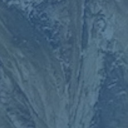
陵水当地也借助赛事契机 推出沙滩嘉年华 文旅套餐等活动 使沙足与
当地的滨海旅游产业形成联动 这不仅为赛事引入更多流量 也为城市
品牌注入运动活力 从城市运营者的视角看 一项成熟的沙滩足球巡回
赛 能够在淡旺季之间制造新的关注高点 延长旅游关注周期 这对于正
在打造海滨运动名片的陵水而言 意义尤为突出
从浙江宁波全讯看中国沙足职业化趋势
浙江宁波全讯的夺冠 也在一定程度上展现了中国沙足职业化建设的方
向 过去沙滩足球常被视作传统足球之外的“附属项目” 很多队伍以短期
集训 拼凑阵容的方式应付比赛 而如今 像宁波全讯这样的队伍已经开
始尝试建立 相对稳定的教练团队 完整训练体系和多线梯队衔接 包括
专项体能教练 视频分析师甚至数据分析工具的引入 都在为提高技战
术水准提供支撑