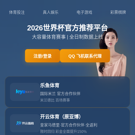
首页
>
新闻中心
新闻中心
公司新闻
行业动态
新闻中心
2024中国足协沙足巡回赛·海南陵水站完赛 浙江宁波全讯夺
冠
作者：亚博体育官网
发布时间：2026-08-09T07:50:19+08:00
点击：
2024中国足协沙足巡回赛海南陵水站的热度与意义