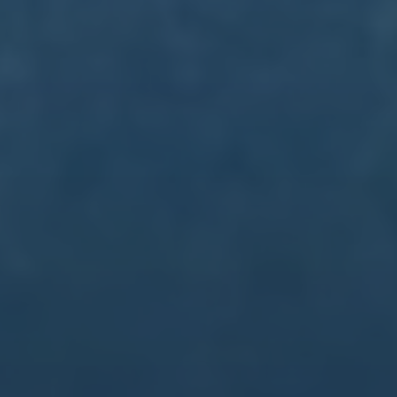
从更宏观的角度来看 2024中国足协沙足巡回赛海南陵水站完赛 以及
浙江宁波全讯夺冠 只是中国沙足整体进程的一块拼图 随着亚洲乃至
世界范围内沙滩足球水平逐年提升 如何在保持本土特色的前提下 对
标国际先进理念 成为摆在管理者和俱乐部面前的现实命题 一方面 需
要继续通过巡回赛提高国内整体竞赛密度 为球员提供更多高质量对抗
另一方面 也要积极引入高水平外教 外援和国际交流活动 在理念更新
中寻找突破口
可以预见 当越来越多像浙江宁波全讯这样的球队在巡回赛平台上崭露
头角 当更多像海南陵水这样兼具自然优势和赛事运营能力的城市加入
进来 中国沙滩足球将在“竞技品牌 文旅载体 群众运动”三重属性中找
到更稳固的平衡点 而陵水站的这次成功 完全可以被视作一个重要信
号 它告诉外界 中国沙足不仅有激情与海风 也正在拥有更加清晰的路
径与未来
上一篇:
足球和你，教会周健健勇敢
下一篇:
CFA中国之队·沈阳“和平杯”落幕 中国U-16男足夺冠