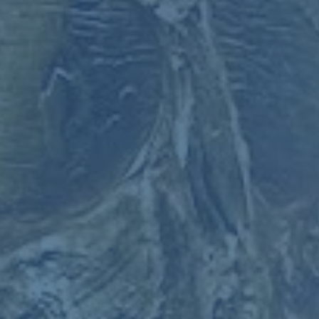
2024中国足协沙足巡回赛海南陵水站 不只是一个竞技平台 更像是一
场“移动的沙足课堂” 赛事期间 许多本地青少年和游客在观赛的同时
参与到互动体验中 踢一脚沙滩球 感受脚下松散沙粒带来的不确定性
对很多第一次接触这项运动的人来说 这种体验远比单纯看转播更具吸
引力 当一项运动从屏幕走到海滩 从专业赛场走进普通人的休闲生活
它的影响力和生命力往往会被成倍放大