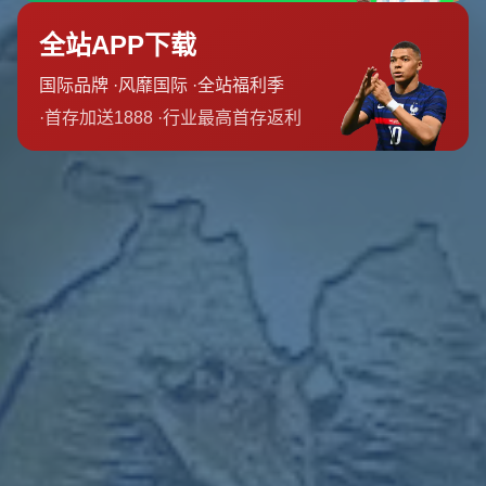
偏移的瞬间完成协防与断抢 这一套战术安排 既削弱了对手中路远射
和撞墙配合的威胁 又充分利用了沙面在边路容易出现小坑洼的特点
让对手在处理球时不得不增加触球次数 延长出球时间
更值得关注的是心理层面的博弈 沙滩足球的比分常常在短时间内出现
变化 对心态的冲击尤其明显 在比分领先后 宁波全讯并未急于扩大比
分 而是通过增加倒脚和控球时间来“降速” 迫使对手情绪焦躁 提前压
上 这时他们再通过长传转移或快速脚背抽射制造威胁 这种节奏上的
主动权掌控 体现了球队对沙足节奏规律的深度理解 也说明他们在赛
前不仅准备了战术板 还做了心理层面的预案
海南陵水站对沙滩足球普及的示范效应