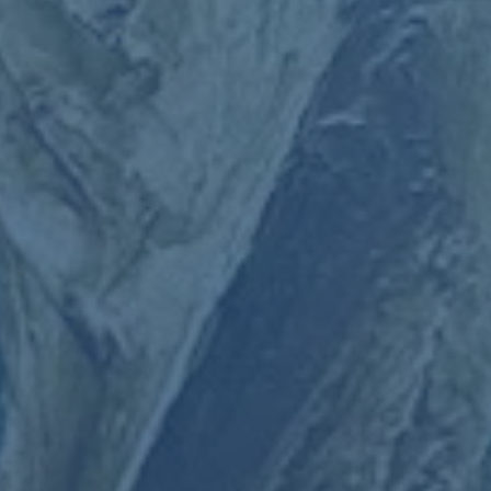
职业化趋势的另一个表现 是对本土球员培养的重视 在此次陵水站比
赛中 可以看到越来越多来自不同省市的年轻球员获得登场机会 他们
通过巡回赛积累经验 熟悉不同海域和不同沙质条件下的比赛环境 这
些实战经历 对未来国家队组建和国际赛事应对有着直接价值 如果说
浙江宁波全讯的成功 为其他俱乐部树立了“如何科学备战沙足巡回赛”
的样板 那么整个巡回赛体系的不断完善 则为中国沙滩足球提供了更
广阔的成长土壤
技战术创新与规则适应的双重挑战
沙滩足球的特点决定了它并不能简单照搬11人制或五人制的战术理念
球在沙面上的弹跳更加不规则 传球线路变化更为频繁 这迫使球队在
传控与射门上寻找新的平衡点 例如 浙江宁波全讯在陵水站就有意减