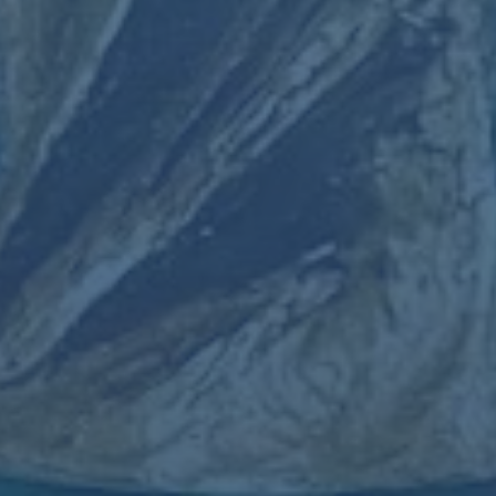
少中距离地滚球传递 改为更频繁地采取挑传或者半高球传递 一方面
是为了规避沙粒带来的球速衰减 另一方面也为前场球员创造了更多倒
勾 抢点和凌空抽射的机会
在规则适应方面 球队需要对换人频率 定位球战术和门将参与进攻的
方式进行重新设计 沙滩足球的换人极为频繁 更像冰球式轮转 如何在
不打乱整体节奏的前提下 完成高效轮换 是对教练临场调度能力的考
验 海南陵水站密集的赛程 让这些考验更加放大 而宁波全讯在多场比
赛中通过短时间内连续换人 保持场上“新鲜能量”的做法 为其他球队提
供了可借鉴的参照
中国沙足的国际视野与未来图景