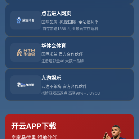
当海风裹挟着细沙掠过陵水海滩，一场属于沙滩足球的热血较量悄然
升温 2024中国足协沙足巡回赛海南陵水站在这样的背景下落幕 浙江
宁波全讯凭借稳定发挥和团队默契强势夺冠 这一结果不仅是一支球队
的高光时刻 也折射出中国沙滩足球在竞技水平 赛事运营以及城市文
旅融合方面的全新面貌 对关注中国足球多元化发展的人来说 海南陵
水站的完赛 是一个值得细细拆解和回味的节点
赛事背景与海南陵水的沙足土壤
中国足协沙足巡回赛作为近年重点打造的品牌赛事 旨在通过巡回办赛
的方式 在更多海滨城市“种下”沙滩足球的种子 海南陵水因其绵长的海
岸线 细腻的沙质和较为稳定的气候条件 成为巡回赛的重要一站 对沙
滩足球而言 場地条件远比传统足球复杂 沙粒软硬度 海风方向 潮汐变
化 都会在无形中影响比赛节奏与技战术选择 陵水在这方面具有天然
优势 既能保证高质量的比赛体验 又能给球员带来足够的挑战
本次海南陵水站的赛事时间节点紧凑 赛程密度高 对参赛队伍体能储
备和轮换策略提出了更高要求 在这样的背景下最终问鼎的浙江宁波全
讯 更显得含金量十足 他们在高对抗 高消耗的环境里完成了精神和技
战术的双重突破 为“如何在短周期高强度的沙足赛事中保持稳定战斗
力”提供了一个生动案例
浙江宁波全讯夺冠背后的核心竞争力