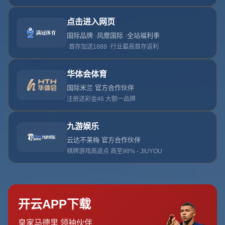
写积分榜格局 这不仅是一场简单的胜利 更是给整个女足联赛投下一
枚自信的信号弹 2018赛季女超联赛第七轮中 江苏女足以一场6球大
胜河北女足的比赛 成为那个周末最具话题度的焦点 而站在风暴中心
的 是状态火热的锋线杀手杨丽
全场焦点 杨丽用帽子戏法点燃第七轮
在这场被媒体形容为火力全开的对攻战中 杨丽无疑是最耀眼的那个人
她不仅完成了经典意义上的帽子戏法 更用各种不同方式的破门 展示
了前锋的丰富技战术储备 从门前包抄到高速反击中的冷静推射 再到
禁区外果断起脚 她的每一次触球 都在不断冲击河北女足的防线结构
对于一名优秀的锋线球员来说 帽子戏法从来不是运气叠加的产物 而
是跑位 意识和团队配合的集中体现
值得注意的是 这不是杨丽第一次在女超联赛中扮演比赛终结者的角色
但在
2018赛季女超联赛第七轮战报 杨丽帽子戏法 江苏六球大胜河北
的叙事语境中 她的表现具备了更强烈的象征意义 在那个阶段 江苏女
足正在追赶榜首球队 迫切需要一场大胜来稳固军心 提升净胜球优势
也让外界重新审视球队的争冠资格 杨丽的三粒进球 不仅解决了具体
的比赛问题 更极大程度提升了全队的心理高度
江苏女足的整体胜利 不止是六个进球
如果只盯着帽子戏法和比分 很容易忽略这场比赛背后更深层次的内容