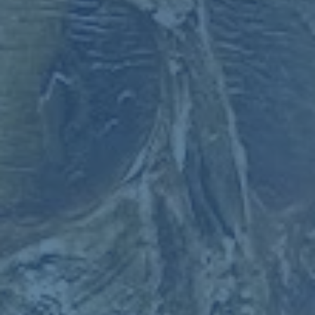
对后续走势产生连锁影响 对江苏女足来说 这场大胜首先直接改善了
球队在净胜球上的数据 优势不仅体现在积分榜数字 也体现在舆论评
价和内部信心之上 当媒体集中报道江苏女足的强势表现时 球员会更
有底气 球队也更容易在接下来的比赛中保持主动
反观河北女足 这场大比分失利虽然打击不小 但从联赛长远发展而言
未必完全是坏事 在充分复盘之后 如果能借此机会系统性地调整防守
体系 补足板凳厚度 提升面对强队时的临场应对能力 反而可能成为球
队向职业化更深层次迈进的契机 联赛的价值 本就不仅体现在冠军争
夺 也体现在各队在此过程中不断修正和成长的轨迹
案例分析 从一场比赛看球队建设思路
将这场对决作为案例 不难发现 江苏女足的成功并非凭空出现 而是建
立在长期稳定投入和科学管理之上 在人才结构上 江苏队兼具经验与
活力 中后场有多名经验丰富的老将承担指挥与稳定节奏的责任 前场
则由杨丽这样的锋线核心带动年轻球员 在训练理念上 球队强调整体
配合和局部区域的高压逼抢 这使得球队在面对不同对手时 具有更强
的主导比赛能力