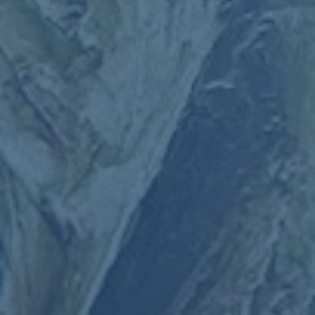
与之形成对照的是 河北女足仍处于战术打法与人员组合的稳定期 在
这场比赛中 替补席能提供的改变有限 中场缺乏在受压环境下有效控
球和过渡的关键球员 队伍的抗压能力相对不足 这种差异 通过一场六
球的比分被直观放大 但本质揭示的是俱乐部建设周期 教练团队理念
以及青年梯队衔接等更深层结构问题