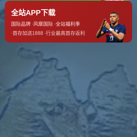
现明显层次混乱 中后场的出球也愈发保守 甚至在某些回合中选择直
接大脚解围 放弃了组织进攻的基本思路 这让江苏女足的二次进攻空
间更大 进攻节奏更为顺畅 可以说 这场失利是一堂极具现实意义的反
面教材 对任何一支处于重建或调整期的球队来说 如何在大比分落后
的情况下仍然保持基本战术纪律和心理韧性 是职业联赛必修的课题
帽子戏法背后的前锋价值
从技战术角度解读 杨丽在这一战中展示的 是现代中锋所需的多维能
力 她不仅仅是禁区里的最后一击执行者 更是球队在进攻层面衔接与
牵制的核心 其中一个进球来自她主动回撤拿球 转身后与队友完成二
过一配合 再前插杀入禁区完成射门 这种打法体现的是对节奏的把控
和阅读比赛的能力 而不只是速度或力量上的优势
同时 她在无球状态下的跑位同样关键 频繁在对手中后卫与边后卫之
间游走 不断制造防守判断上的模糊地带 迫使河北女足后防线在换防
时出现空当 这正是女足高水平锋线应该具备的素养 在
2018赛季女超
联赛第七轮战报 杨丽帽子戏法 江苏六球大胜河北
这场传播广泛的报
道中 她的个人表现 成为公众理解女足前锋价值的直观案例
女超联赛格局中的关键一轮
从联赛整体维度看 第七轮向来被视作赛季前段的分水岭 各支球队磨
合已经基本成型 排名开始逐渐拉开梯度 因此 每一场强势胜利都可能