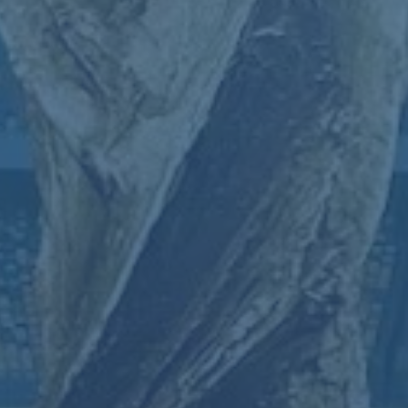
，王楚钦开始感觉到精神上的疲惫和竞技状态的下滑。这种**精神和状态
他不仅需要面对身体上的恢复，还要重建比赛中的自信心。
练的支持力量**