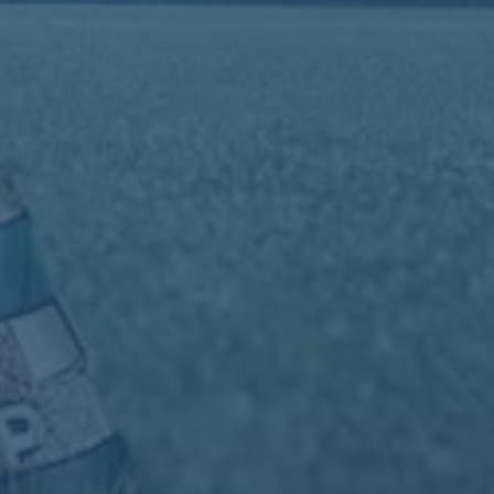
和教练对他的支持。家人的陪伴和鼓励是他恢复的重要力量，
训练计划，以适应王楚钦的恢复进程，并通过心理疏导帮助他减