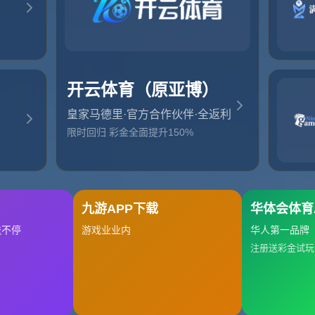
心
王楚钦：奥运会后精神和状态都非常差 
作者：亚博体育官网
发布时间：2026-08-08T07
奥运会后精神和状态都非常差 感谢身边亲友及教练的支持**