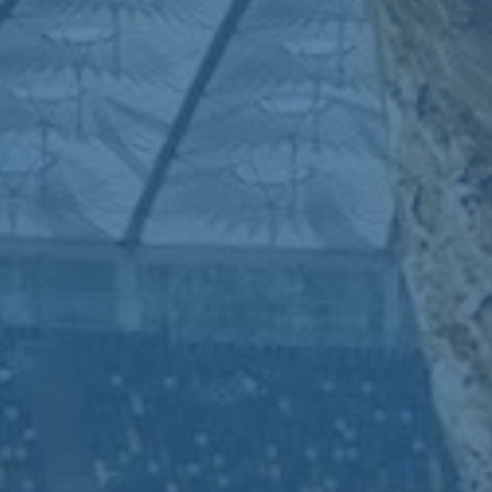
**精神和竞