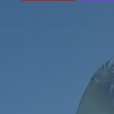
续约报价
苹果平台上世界杯最佳下注指南
中甲联赛第二阶段分组名单
四十年光陰潤澤 迎來全新起航 -- 北京第41
屆百隊杯熱血啟動.
【原创】足彩预测足彩开奖：周一004意超
杯 国际米兰VSAC米兰.
联系我们
自从奥运会
态的低谷期
电话：0832-8228601
**王楚钦的