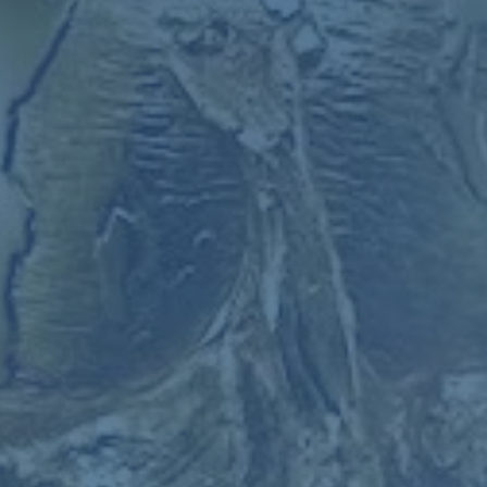
全球最重要的体育赛事之一，对每一位运动员都是巨大的心理考验。**王
时刻保持最佳状态。然而，在奥运会结束后，这些压力并没有随着比赛的