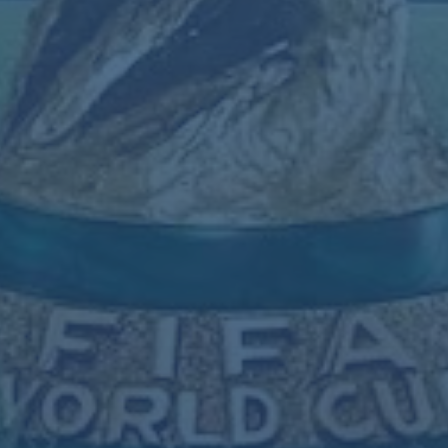
战，王楚钦没有独自承受。他多次在采访中提到，他非常感激身边的亲友
业指导和心理辅导则帮助他找回竞技状态。**教练**在训练中不断调整
：他山之石可以攻玉**