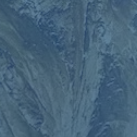
技状态的双重压力**