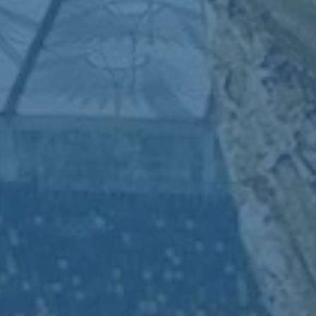
馬德里青訓
謂「豪門與
對西甲格局