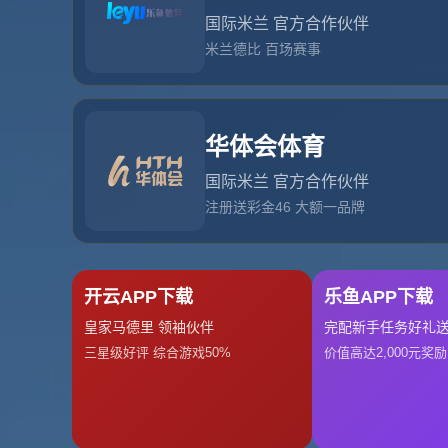
首页
>
新闻中心
新闻中心
新闻中
公司新闻
行业动态
黃潛對銀河
新闻动态
當球迷在賽
另一邊則是
尤文暫緩出手阿德耶米 聚焦托迪博與庫普
案例為線索
梅納斯引援策略.
小鎮球會與
維拉利爾所
马卡独家：本泽马留在皇马 履行完约定的1