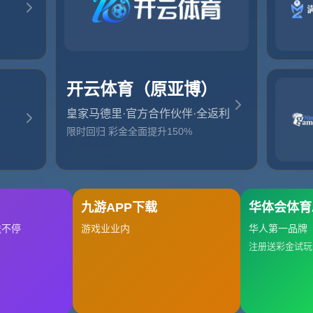
心
維拉利爾 對 皇家
作者：亚博体育官网
发布时间：2026-08-08T07
戰艦的碰撞敘事
程表上看到「維拉利爾 對 皇家馬德里」這一行時，直覺想到的往往是資
坐擁無數歐冠與明星球員的銀河戰艦 然而正是這種反差 造就了兩隊對決時
 梳理這組對決背後更深層的意義 而不只是比分與賽果的簡單羅列
豪門巨艦的象徵意義
在的城鎮人口不多 球場卻幾乎是當地生活的精神中心 這支球隊從西乙一路