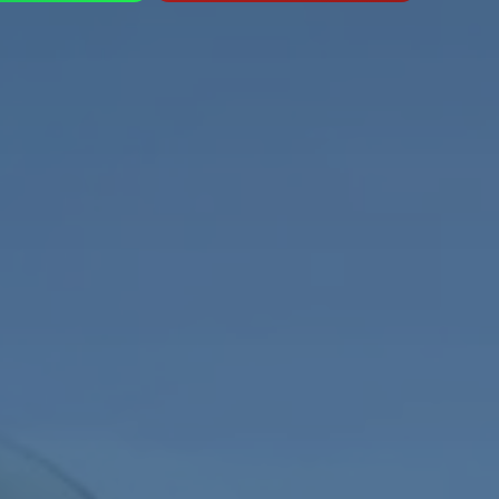
幾近苛刻的勝利文化 因此 當人們談起
維拉利爾 對 皇家馬德里
集體默契見長的系統型球會 一種則擅長利用個人能力與關鍵時
中衛體系 教練普遍會要求後防線勇於在後場組織 而非簡單大
為關鍵 當他們試圖把節奏放緩 把球員的站位壓縮在中場與後
突破這種佈局 無論是邊路一對一過人 還是中場持球後的突然
的畫面 正是兩隊對決時最吸引人的部分 當維拉利爾成功限制
分鐘內完全失控
比 但球迷所營造的氣氛卻異常緊湊 對於黃潛球員來說 這不
下 他們常常能打出超越紙面實力的表現 相對而言 皇家馬德
還要承受外界對「豪門不能輸」的高期待值 一旦出現失誤或者
們在逆境中完成反超 這種戲劇性就會被極度放大 使
維拉利爾