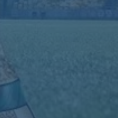
賽 往往預期值已經非常清晰 雙方實力接近 賽前輿論也會集
的戲劇張力 每一次成功的搶斷 每一次快速反擊 都像是在向
里的支持者而言 這樣的客場或主場對決 也是檢驗球隊韌性與細