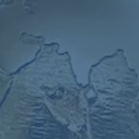
為例 維拉利爾在主場面對皇家馬德里時 透過高位逼搶與緊湊節奏 在開局
找空檔 一旦拿到進球 優勢就會被放大 因為黃潛特別擅長在領先時進行有
情境下 往往會通過調整中場站位 讓技術出眾的球員更多回撤拿球 形成類
間 這樣的比賽即使最終以平局或小比分落敗收場 對維拉利爾而言也是一種
小球會時保持集中 不能只依賴臨場靈感
的攻防取捨
來看 維拉利爾在對陣皇家馬德里時 通常無法在控球率與射門次數上完全佔
在三十米區域內增加橫向傳遞與後插上跑動 目標是尋找高質量的打門機會 
球會「只要一兩次機會就足夠致命」的特徵 他們的射門可能並不比對手多
種數據背後反映的 是兩支球隊在資源與球員層級上的差異 也是比賽策略選
底氣在特定時刻賭一把 上演逆轉或絕殺