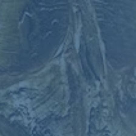
事與對決氛圍
維拉利爾 對 皇家馬德里」的交鋒 都離不開場上球員的個人故事 有的是
迫轉會另尋舞台的球員 當他們站在彼此對立的一方時 比賽就不只是一場普