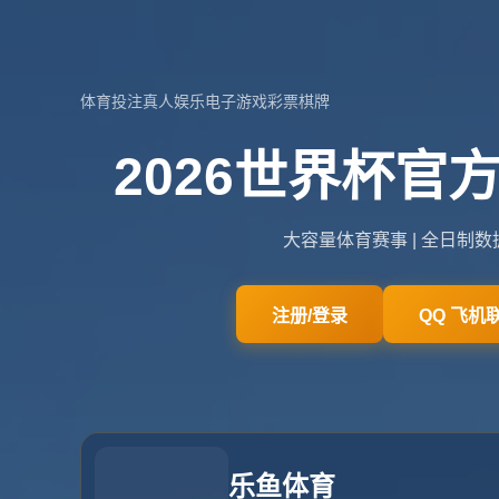
咨询热线：0832-8228601