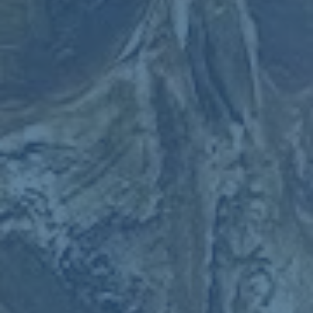
战术多样性是全胜战绩的隐形支撑
在 2024沙足巡回赛福建平潭站 的