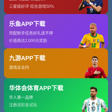
们能够一场场稳定拿下胜利的关键
从关键战例看出一支成熟沙足队伍的气质
以平潭站的一场焦点对决为
例 面对防守反击能力突出的对手 闽东体育在开局阶段刻意压低节奏
通过门将的脚下出球组织 在后场反复倒脚 逼迫对方前压 在对方形成
整体推进的瞬间 闽东体育迅速转为 纵向直塞加边路快下 的模式 利用
沙地阻力使对手的回追变得困难 最终通过一次左路斜45度传中配合
禁区包抄率先破门 更值得注意的是 领先后他们并没有贸然大举压上
而是在中圈附近形成多人保护区 将足球牢牢控制在安全地带 如果说
进球体现的是速度和创造力 那么之后长时间的控球与压迫 则折射出
了一支成熟队伍对于风险的准确评估 这种在沙足环境下保持冷静和纪
律性的能力 往往比单纯的个人技术更决定比赛走向