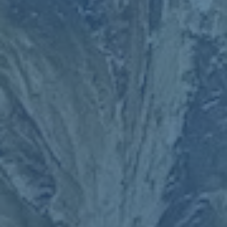
多个比赛画面中 闽东体育的战术灵活性非常突出 根据不同阶段与比
分形势 他们在三后场保护、菱形中场和前场三人高压之间灵活切换
防守端 通过主动收缩两侧 留出一定边路空间 但在禁区前沿形成高密
度保护区 有效限制了远射和中路强行突破的空间 进攻端 则通过不断
调整站位层次拉开对手阵线 借助沙面不规则弹跳制造第二落点机会
这种对细节的重视 让他们在一次次看似无序的混战中 带着清晰思路
完成抢点和补射 与一些过度依赖个人能力的球队相比 闽东体育的优
势在于
体系不会因为某个球员状态起伏而轻易失衡
这也让他们在密
集赛程下依然保持比赛质量