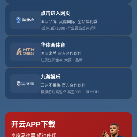
一座冠军奖杯
对许多亲历者来说 这不仅是一场沙滩足球的巅峰对决
更是一次关于 coastal sports 海滨体育、城市形象与团队精神的集中
展示 在细腻的沙粒和翻涌的海风之间 福建闽东体育凭借全胜战绩夺
冠 将一站常规赛事演绎成了极具象征意义的里程碑
平潭赛场 海风和沙粒共同塑造的主场气质
作为知名的海岛赛场 平潭
拥有得天独厚的自然条件 细腻沙滩、宽阔场地、稳定海风 为沙足赛
事提供了天然舞台 在这样的环境中 比赛的对抗并不仅仅发生在球员
之间 也发生在球员与自然条件之间 沙面起伏不定 每一次启动、急
停、变向都比草地更费力 这更加放大了球队体能储备和技战术执行的
差异 也让本次 2024沙足巡回赛福建平潭站 的含金量显得尤为突出
在这种高难度环境下实现
全胜夺冠
本身就是一份强有力的证明
闽东体育全胜夺冠背后的是系统化准备
如果只用“状态好”来解释闽东
体育的表现 未免显得轻率 从赛前筹备到临场应对 这支球队所展现的
是一种系统工程式的竞赛思维 首先是对沙足特点的深度适应 训练中
大量模拟高频冲刺和沙地停球 对传控线路和脚下发力方式进行专项调
整 同时在体能储备上强化中短距离往返跑和间歇冲刺 其次是细致入
微的对手分析 不同对手的阵型、有无高点、是否擅长边路起球 都被
事先拆解为明确情景 在真正上场时 球队往往能在前三分钟内找到对
手软肋 从而在节奏掌控上占据主动 这种
“带剧本上场”
的能力 是他