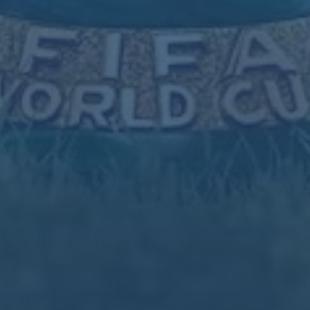
韓球員攜手在歐洲頂級賽場取得成功並非首次，但在如熱刺這樣的焦點球
給同為亞洲球員的前田起到模範作用，而這對亞洲球員信心的提升，也是
刺新賽季的期待**
科格魯和前田可能加入熱刺的種種消息，其背後所展現的不僅是**球隊重