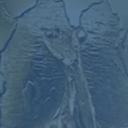
前田大然：蘇超金靴的不凡之路**
計劃將自己在蘇超的愛將一同帶到北倫敦，而其中最具話題性的球員，無疑是日籍
的前鋒以快速的跑動、靈敏的射門嗅覺著稱。他在上賽季斬獲大量關鍵進
能在傳統的中鋒位置發揮作用，也能輕鬆扮演邊鋒角色。