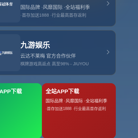
日籍蘇超金靴加盟！.
:50:23+08:00
点击：
目的教練正是來自蘇超豪門凱爾特人的**安格·波斯特科格魯
他可能將攜帶“蘇超金靴”**前田大然**一起加盟北倫敦！對於備受期