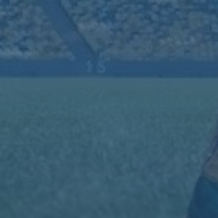
隨著波斯特
等亞洲國家
發，這次“