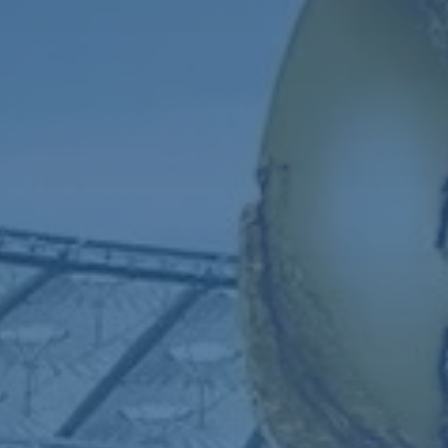
手机：13379698562
邮箱：admin@ch-ybsports.com
地址：河北省沧州市运河区西环中街街道
---
### **
波斯特科格魯
超金靴稱號
全能性，既