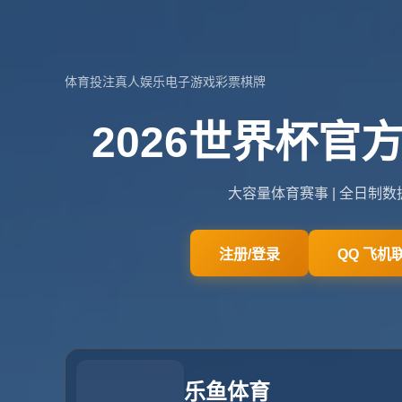
咨询热线：0832-8228601