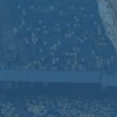
案例可見，
的教練與球
---
### **