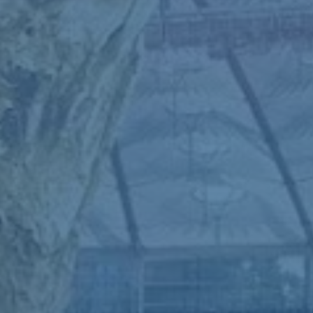
*前田大然的加入，無疑將為熱刺進攻線帶來更多變數與活力