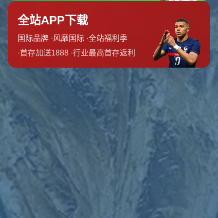
纳波利塔诺不仅是意大利的总统，同时也是一位足球的忠实粉丝。他
对意大利足球事业的支持可谓是不遗余力。在他的带领下，推动了许
多体育项目的发展，尤其是足球领域的创新和改进。他关注的不仅仅
是专业比赛，还非常关心青少年足球的发展。他常说，足球不仅是比