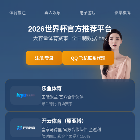
首页
>
新闻中心
新闻中心
公司新闻
行业动态
新闻中心
意大利足球界哀悼：前總統納波利塔諾去世 意甲比賽前將默
哀一分鐘.
作者：亚博体育官网
发布时间：2026-08-08T07:50:23+08:00
点击：
**意大利足球界哀悼：前總統納波利塔諾去世 意甲比賽前將默哀一分