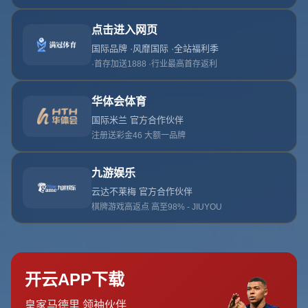
鐘**
*前言*
9月的意大利，天朗气清，足球场上激动人心的比赛总能让球迷们热
血沸腾。然而，今年的九月带着些许的哀伤——意大利前总统 **乔治·
纳波利塔诺** 的去世给全国带来了沉重的打击。在他85年的人生中，
纳波利塔诺不仅以其卓越的政治才能赢得了广泛赞誉，还以其对足球
的热爱和贡献深深刻在意大利足球的历史中。为此，意甲联盟宣布，
在即将举行的所有意甲比赛前，全体将默哀一分钟，悼念这位伟大的
政治家和足球爱好者。