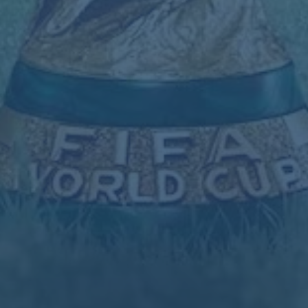
在纳波利塔诺的影响下，其中一项重要的举措就是引入了视频助理裁
判系统（VAR），这一改革措施很大程度上减少了误判，让比赛更加
公平公正。尽管初期遭遇了一些反对声音，最终却获得了球迷和媒体
的普遍赞誉。以**尤文图斯对阵国际米兰**的比赛为例，VAR的使用帮
助裁判做出了关键判决，赢得了球迷的认可，这无疑归功于纳波利塔
诺的远见卓识。
*结语*
作为一位深爱足球的领导者，纳波利塔诺用他一生的努力为意大利足
球的发展铺上了康庄大道。他的离去让我们感到无比的悲痛，但他为
意大利足球带来的影响和贡献将永远铭刻在每一个热爱足球的人的心
中。无论是在生活中还是赛场上，纳波利塔诺都用行动证明了他对足
球的热爱和对国家的忠诚，他将永远被铭记。