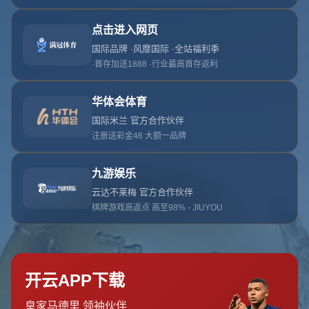
强重点**
当前转会市场热度不减，作为英超顶级豪门之一的利物浦，在人员更
新与合同续约方面备受球迷关注。据泰晤士报报道，俱乐部正在与多
名核心球员商讨续约事宜，其中包括防线稳定之石范戴克。而与此同
时，利物浦在转会市场上也没闲着，左后卫的位置正成为他们的重点
补强目标。这个双线策略，不仅体现了利物浦对于未来规划的清晰思
路，也传递出俱乐部渴望保持竞争优势的强烈信号。
### **范戴克续约谈判：稳住核心是关键**
作为球队后防线的重要基石，范戴克自加盟以来一直是利物浦战术体
系中不可或缺的一环。这位荷兰中卫在防守端的表现无懈可击，他的
制空能力、预判能力和组织后场能力都处于世界顶尖水平。尤其是
2019-2020赛季，范戴克帮助球队时隔30年重新捧起英超冠军奖杯，
足以证明他的价值。
目前，范戴克的合同仍有几年才将到期，但利物浦选择提前与他开启
续约谈判，这一举措*凸显了俱乐部对于核心球员的高度重视*。在高
水平足球竞争愈演愈烈的时代，优秀中卫资源稀缺，利物浦如果能够
确保范戴克的长期留队，等于在未来几年奠定了稳定后防的基石。此
外，其他几名核心球员，例如阿利松、萨拉赫的合同情况也是俱乐部
关注的重中之重。