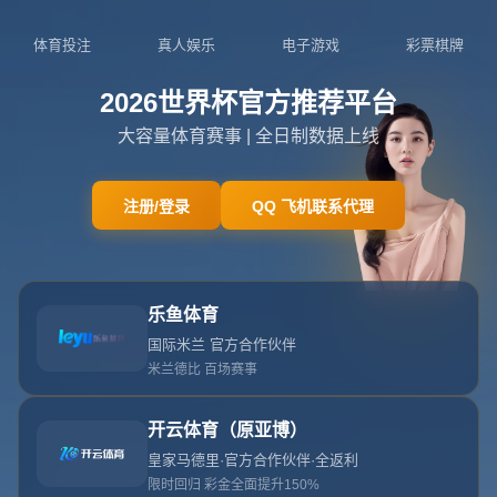
首页
>
新闻中心
新闻中心
公司新闻
行业动态
新闻中心
太脏了！韩国人比不过就故意犯规，中国队痛失金牌，央视
强硬发声.
作者：亚博体育官网
发布时间：2026-08-07T07:50:20+08:00
点击：
**前言：**