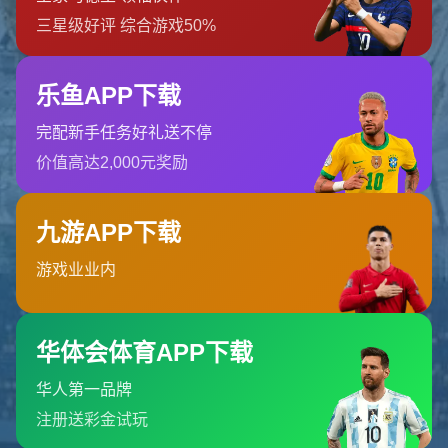
这一事件再次向公众敲响警钟，体育不仅仅是力量和技艺的角逐，更
是**国家荣誉和国际声誉的象征**，也是一种超越国界的沟通方式。
体育精神的核心在于公平竞争，任何形式的故意犯规都违背了这一原
则。韩国队此举，如果属实，不仅破坏了比赛的公平性，也损害了自
身的国际声誉。
**案例分析：**
类似的事件并非孤例。在过去的几年中，不少国际比赛都曾出现因裁
判判罚不公或运动员故意犯规而引发巨大争议的事件。例如，在2014
年索契冬奥会上，多次出现裁判偏袒行为，引发广泛讨论。**这样的
事件表明，体育赛事的判罚机制和道德评估亟待改进**。