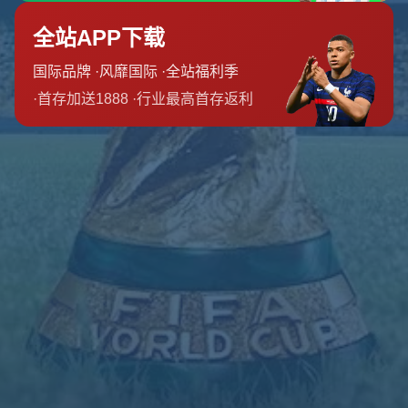
**中国体育的未来之路：**
面对这一挑战，中国体育不仅要在技艺上更加精进，更需在国际舞台
上通过**外交手段和体育组织中的影响力**来捍卫运动员的权益和国
家荣誉。同时，**不断强化体育道德教育**，以确保中国选手在国际
赛事中始终保持一种超越胜负的高风亮节。
通过这一事件，我们不仅看到国际体育竞技中依然存在的障碍，也对
未来体育赛事的公正性充满期待。