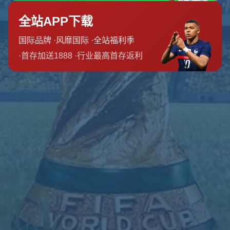
#### 選項二：加盟巴黎聖日耳曼
相比於那不勒斯，巴黎聖日耳曼的財力可謂深不見底。隨著姆巴佩的
未來充滿不確定性，奧斯梅恩若加盟巴黎，將有機會坐穩球隊的中鋒
位置並扛起進攻大旗。此外，巴黎還能提供一份極具吸引力的合同條
件。**然而，轉會巴黎也意味著奧斯梅恩需適應法甲聯賽的環境，並
與梅西、內馬爾等球星彼此磨合，這對他來說或許是一種挑戰**。
### 奧斯梅恩的案例是否會成為新趨勢？
從奧斯梅恩的轉會拉鋸戰中不難看出，現代足壇變化多端的大環境正
在逐漸影響球員與球會之間的博弈。近兩年來，出現了越來越多像他
這樣在巔峰期憑藉一兩個出色賽季就吸引多方豪門注意的頂級球員。
然而，**超高的轉會費和巨額薪資要求成為雙刃劍，可能成全一筆交
易，也可能阻礙一筆交易**。
回顧此前的案例，例如格列茲曼轉會至巴薩最終失敗而重新返回馬
競，以及哈蘭德選擇加入政策更靈活的曼城，這些都揭示了豪門俱樂
部如何在價格與需求之間取得平衡的挑戰。拜仁對奧斯梅恩的放棄，