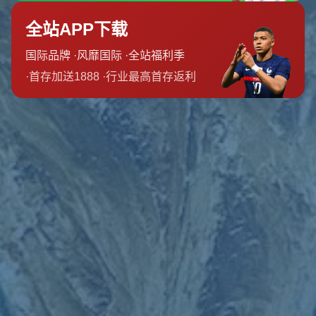
此外，罗马在穆里尼奥的执教下也逐步显现出**铁血防守**的特点。
在对阵佛罗伦萨的比赛中，虽然场面稍显被动，但凭借老道的防守经
验和有效的进攻反击，最终**赢得了比赛的胜利**。
**总结**