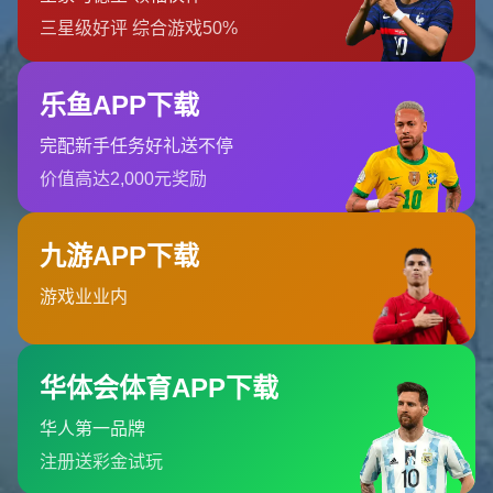
场，成为球队进攻的核心。然而，最终被乌迪内斯逼平，这也让尤文
图斯在新赛季的征程中面临新挑战。
**战术变化与球队适应**
本赛季，许多球队在战术上进行了调整，以适应新的竞争格局。例
如，拉齐奥在主教练萨里的带领下，更加注重控球和短传配合。在与
恩波利的比赛中，他们以**3-1**的比分取得胜利，展示了**萨里战术
体系**的初步成效。