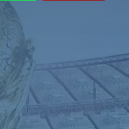
这一消息不仅让拜仁球迷欢欣鼓舞，也在足球界引起了广泛关
讨。