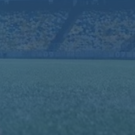
技术和全面的能力迅速成为球队的核心之一。他不仅在防守端表
在使得拜仁的中场变得更加稳固，这也是为何他的续约被视为
心。**"基米希续约"这一事件对拜仁而言，是稳定军心的重
的续约，确保了拜仁在未来几年内仍保持强大的中场控制力，
缺的。基米希不仅仅是拜仁的中场大将，同时也是球队的精神
无形威慑。**他的续约，不仅稳定了球队的战术体系，更为
的重要因素。例如，巴塞罗那长期以来一直依赖梅西的领导地
的续约可以被视为一种对标欧洲其他顶级俱乐部成功经验的尝