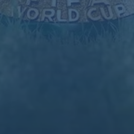
展望
约不仅是在合同书上签下名字，更是为拜仁描绘了一幅未来的蓝图。一位球
约是对他过去表现的认可**，也是对他未来助力拜仁创造辉煌的寄望。在
项赛事的巅峰。
约，拜仁再次证明了他们在关键时刻果断出击并确保球队稳定的能力。*基
贡献，使我们更加期待他在球场上的精彩表现。
穿搭得体，女子跳水运动员展现体育之美，为国争光.
下一篇:
新时代
系电话：0832-8228601 公司地址:河北省沧州市运河区西环中街