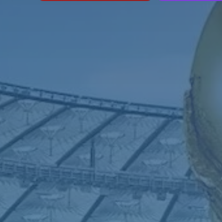
皇马视巴尔韦德为未来队长 他能力个性让
球队兴奋
奥斯卡：最早和我聊归化的是杨昊；希望
尽快完成归化帮助国足.
“维尼修斯风头受挫？西媒：部分巴萨球员
为罗德里金球奖喝彩”
2026世界杯滚球教程最新网址
联系我们
*拜仁慕尼
注。基米希
电话：0832-8228601
#### 关