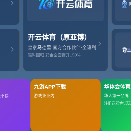
心
官宣！拜仁與中場基米
作者：亚博体育官网
发布时间：2026-08-06T07
！拜仁与中场基米希续约