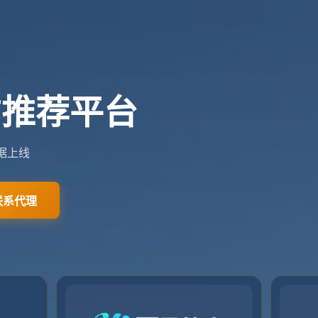
网站首页
关于我们