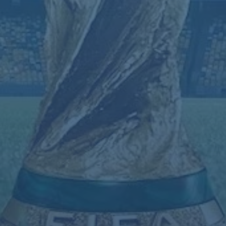
一直以来都是拜仁中场的重要角色**。自从加盟拜仁以来，他凭借出色的
时他的传球能力和视野也让他成为球队进攻发起的重要一环。基米希的存
的重要保障。
约的战略意义
基米希续约，显示了俱乐部希望保持其在欧洲乃至世界足球领域竞争力的决
。在转会市场上，保持核心球员的稳定性是保持球队竞争力的关键。基米希
在国内外赛场争取佳绩至关重要。
场上的无声领袖
支顶级足球队来说，拥有一个在场上能迅速做出正确决策的球员是不可或
比赛中的冷静与沉着不仅帮助队友在关键时刻稳定心态，更是对对手的一种
了榜样**。
实案例的影响
察近年*欧洲顶级俱乐部*的发展，会发现留住核心球员是保持球队竞争力
马德里则通过续约核心球员如莫德里奇保持竞争力。因此，拜仁与基米希