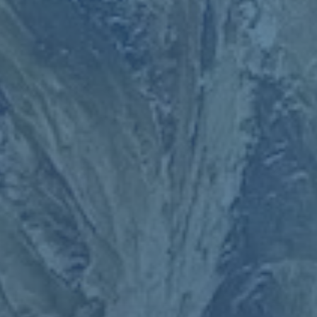
高清全站世界杯投注攻略
查看更多
余盆