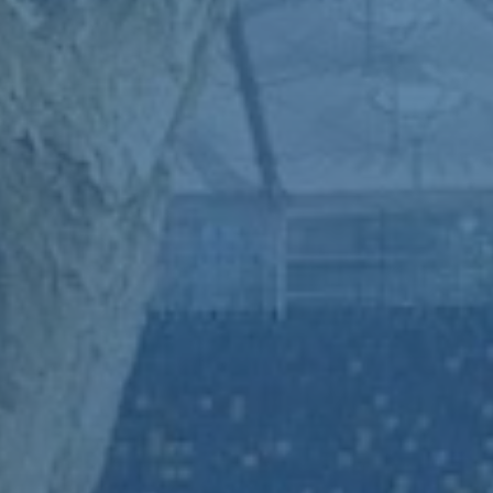
全面解析：世界杯滚球注册全站指南
余个
余家