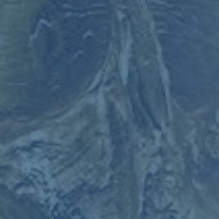
“最新版世界杯竞猜全站入口及相关分析”