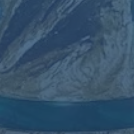
新闻动态
、李明、塔爾亞尼、鄭智創決賽圈參賽紀錄！.
界杯祝愿