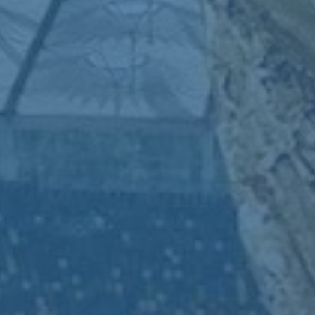
2026世界杯竞猜全流程详解
万平方米