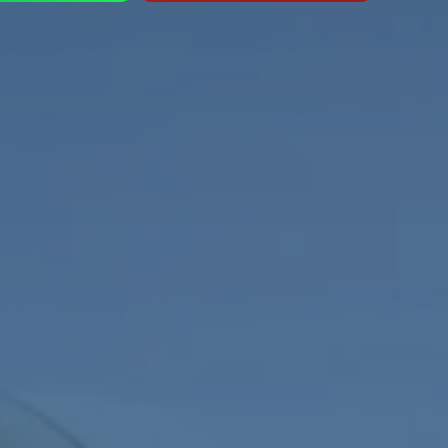
推荐
世界杯买球分析最佳技巧解析
网站推荐
世界杯外围在线入口地址官方平台