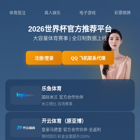
首页
>
新闻中心
新闻中心
公司新闻
行业动态
新闻中心
哈滕談華萊士申京衝突直言我太愛了罰款我來承擔.
作者：亚博体育官网
发布时间：2026-08-07T07:50:20+08:00
点击：
**哈滕谈华莱士、申京冲突：直言“我太爱了，罚款我来承担”**