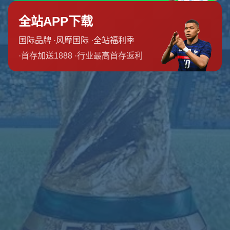
哈滕借此事件发表的言论更加深刻地反映了他对于篮球文化的理解。
他**用一种更长远、更博大的眼光来看待一时的对抗与摩擦**。通过
这样的交流和表达，他不仅为事件中的球员提供了心理上的支持，也
推动了公众对体育精神多维度的认识。
在这个充满竞争的时代，我们都需要像哈滕那样的态度，以宽容与建
设性的视角去正视冲突。只有如此，体育的魅力才能得到充分展现，
并使球员和观众在此过程中收获成长与价值。