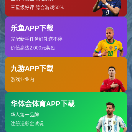
在过去的比赛中，我们曾多次看到因场上冲突而导致的成功转型案
例。例如，著名球员科比·布莱恩特在职业生涯早期也曾多次与对手发
生摩擦，但他将这些经历转化为不断推动自己、完善自身技术的动
力，最终成长为一代传奇。类似的，华莱士与申京的冲突也可能成为
他们不断进步的契机，使他们在未来的比赛中更加成熟与冷静。
**对篮球文化的深刻理解**