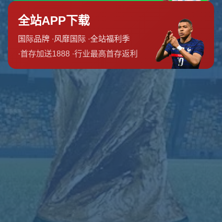
李铁案件之所以备受瞩目，除了涉及的社会话题性外，也因公众对法
律执行的透明度充满期待。在律师发表声明中，“全力追求真相的回
归”这一措辞，除了表明律师对当事人权利的负责态度，也传递出对法
律正义的高度信任。真相，是硬币的正面，而虚假指认、舆论干扰则
可能是硬币的反面。**通过专业化的辩护把案件拉回事实，既是案件
正义结果的来源，也是公众对司法公信力的信任基础**。
具体到操作层面，这一追求可能体现在诸多方面，例如审慎的证据梳
理、对庭审细节的充分准备，以及对法律的细致解读。这点在国外也
有类似案例。譬如美国OJ辛普森案中，律师团队从证据完整性入手，
反复推敲每一个细节，最终确保了当事人的合法权利在法庭上受到充
分保护。对比来看，李铁案件的核心也是如此，当事人和律师团队将
会在法律框架内用专业能力和坚定态度去还原事件的本来面貌。
### **舆论与司法的平衡**
目前，李铁案件除了法庭内的博弈外，更受到舆论场的极大关注。然
而，在当事人有足够耐心的前提下，律师的发声背后折射出的是尽量
避免舆论干扰司法独立的意图。无论案件本身背负着多少外界评价，
依法审理才是一切问题的解答之道。