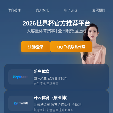
首页
>
新闻中心
新闻中心
公司新闻
行业动态
新闻中心
李铁辩护律师：当事人有足够耐心，会全力追求真相的回归.
作者：亚博体育官网
发布时间：2026-08-08T07:50:23+08:00
点击：
**李铁辩护律师：当事人有足够耐心，会全力追求真相的回归**