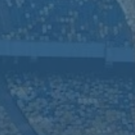
而另一方面
迅速提升*
### **让