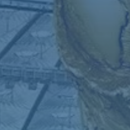
强大的个人
迪巴拉的高
但实际上赛
才能突破困局
相比个人英
虽然不是绝