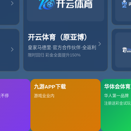
心
坎德拉：迪巴拉是世界足球的宝贵财富
作者：亚博体育官网
发布时间：2026-08-06T07
：迪巴拉是世界足球的宝贵财富，但他也需要全队的支持**
际足球舞台上，很多球员因其独特的技术能力、战术表现以及精神领袖气
然成为其中的佼佼者。坎德拉的一句发言——“迪巴拉是世界足球的宝贵财
足球赛事中的重要性。通过迪巴拉的职业发展经历，我们可以深入探讨个
。
迪巴拉：天赋异禀的技术标杆**