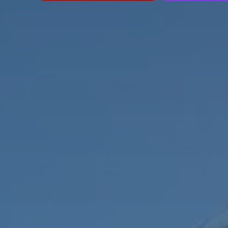
保罗·迪巴
[中超]成都蓉城主场小胜武汉三镇.
球和远射更
至赋予其“
【长治赛区回顾】赛区球市火热，廊坊荣
耀之城与西安崇德荣海携手晋级全国总决
赛
任法拉利储备车手！周冠宇已抵达巴林国
际赛车场，亮相F1季前测试.
获取世界杯外围安卓入口地址的最佳方式
联系我们
电话：0832-8228601
手机：13379698562