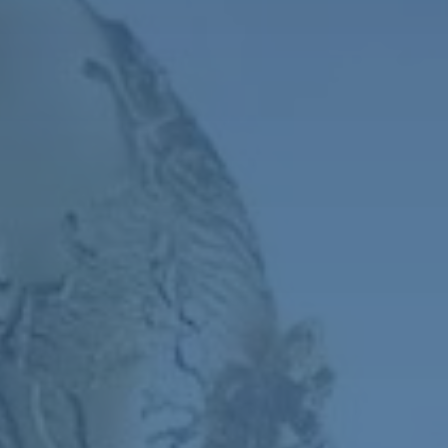
整个队伍的重量**。当面对组织紧密、逼抢强度高的对手时，