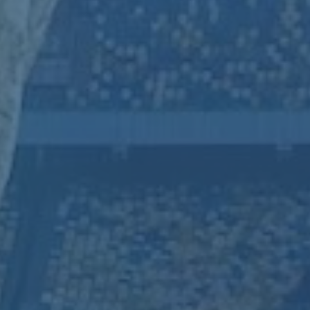
能够通过进球或助攻带领队伍反超比分时，团队的积极状态会
协作的一种典型特征，也正是坎德拉所强调的重点。