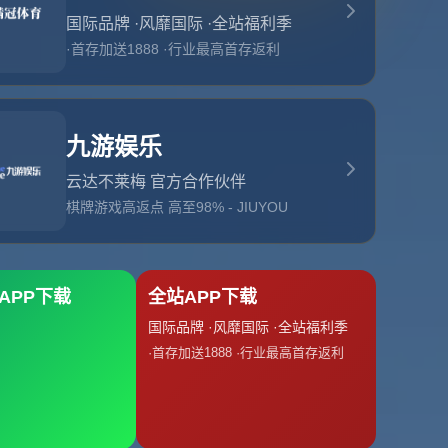
，但他也需要全队的支持.
:50:23+08:00
点击：
质，成为人们心目中的足球偶像。而保罗·迪巴拉，这位阿根
富，但他也需要全队的支持”——不仅是一种赞誉，更点出了
人天才与团队力量的微妙关系，以及它们在现代足球竞争中的