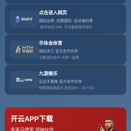
*在激动人心的足球赛季中，球迷们总是对新晋明星的表现充满期待。
近期，关于费兰本周将要首发的传闻让不少人兴奋不已。这位备受瞩
目的年轻球员，究竟将在对阵马竞还是皇社的比赛中首发亮相？这一
问题已成为球迷之间热烈讨论的焦点。*
费兰，一个名字在足球界逐渐崭露头角。许多人可能会问，费兰究竟
是谁，为何他的一场比赛能够引发如此关注。在此之前，他已经在多
场比赛中展现出了不俗的实力，而这周的比赛则更是为他提供了一个
绝佳的展示平台。
费兰的职业生涯可谓充满传奇。自从进入职业赛场以来，他凭借其过