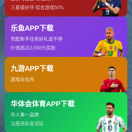
人的天赋和不懈的努力，迅速赢得了教练和队友的信赖。他的技术特
点鲜明：不仅拥有出色的控球能力，还有敏锐的场上洞察力和出色的
射门技巧。正是这些优点，让他在本周的比赛中得到了可能的首发机
会。
**对阵马竞**，一直以来都是每个球队教练需要精编细奏的一局。马
竞以其坚实的防守和快速的反击著称，这使得对抗他们的比赛更具挑
战性。费兰若在这场比赛中首发，将面临巨大压力，但也拥有绝佳的
表现机会。**凭借其出众的脚下技术和快速决策能力**，他完全有可