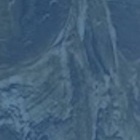
尤其要留意小组赛第三轮、已提前出线或已经出局球队的态度变化。
很多冷门往往出现在这种“动力落差”巨大的场次。其次是历史数据与
场地因素 例如某些南美球队在炎热湿润环境中更适应，而欧洲队在高
温下节奏会明显放缓，这会直接影响大小球和进球时间分布。再者是
盘口与赔率变化 当某支热门球队的赔率在短时间内被强行压低，而基
本面并没有重大利好时，要警惕可能存在“热度虚高”的情况，此时追
捧热门未必划算，反而可以在合适位置试探对冲甚至反向思路。这些
分析只能作为参考，切忌把“盘口异动”绝对化理解为必然结果。真正
有价值的技巧，是在大量比赛中保持同一种分析逻辑和标准，让每一
笔投注都有明确理由，而不是赛后再牵强解释。
资金管理的核心原则 控制仓位与节奏