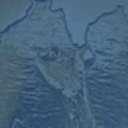
所谓“投注技巧”，并非神秘公式，而是把零散信息转化为可执行的判
断。首先是赛前信息 关注伤停名单、主力出场情况、教练战术倾向，