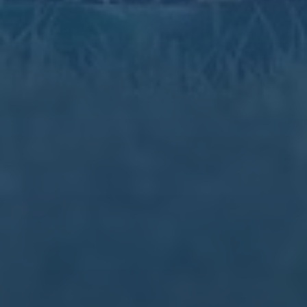
队。
如何让失利真正成为起点
回到这场U17亚洲杯中国队1比2告负提前出局的现实，它既是一个结
果，也是一个节点。从结果角度，它再一次提醒我们，目前的青训体
系尚不足以持续输送在亚洲赛场具备稳定竞争力的球员群体；从节点
角度，它逼迫相关各方重新思考：我们到底希望培养怎样的球员、怎
样的比赛气质和怎样的国家队风格。
若要让这场失利变成某种意义上的转折，就必须在几个具体方向上做
出改变。其一，在青训早期阶段强化技术与思维训练的比重，让孩子
们从小在高频小场对抗中理解空间和节奏，而不只是追求力量和速
度；其二，提高青训教练准入门槛和培养体系，让更多懂现代足球、
懂青少年心理的教练进入一线；其三，改善青少年赛事体系，让U15
到U17年龄段的高水平比赛数量显著增加，使“打硬仗”成为常态而非
偶然；其四，在国字号各级梯队中引入更系统的心理训练，让球员在
面对类似U17亚洲杯这种高压赛场时，能够以更平稳的心态去应对。
在这个过程中，球迷的视角也许同样需要调整。当我们谈起“又一次小
组出局”时，难免会有情绪，但如果能在情绪之后多一点对青训本质的
关注、多一点对长期建设的耐心，那么外部环境本身就会更有利于改
革落地。毕竟，青年队的比分只是阶段性体现，真正决定未来的，是