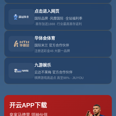
当终场哨声在U17亚洲杯赛场响起，中国队1比2告负提前出局的结果
瞬间定格，不少球迷心里一沉。比分本身并不悬殊，却格外刺眼，因
为它承载的是又一次在青年赛事上止步小组的无奈与叹息。许多人会
把情绪发泄在某一次防守失误或临门一脚的偏出上，但如果我们把视
线从这一场1比2的比分拉远，就会发现这场失利其实是一面镜子，折
射出的是中国青少年足球在理念、体系和细节上的诸多隐痛。也正因
为如此，这次失利才显得格外值得被冷静地拆解与反思，而不是简单
地归结为运气不佳。
比分之外的真正问题