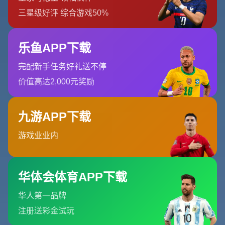
从技战术层面看，这场中国U17的1比2失利有着典型的共性：开局阶
段中国队踢得相对保守，更多依靠中后场长传寻找前场空间，控球率
并不占优，几次压上的机会也因为中路支撑不够而难以形成稳定的围
攻。对手在熟悉节奏之后开始主动提速，通过高位逼抢迫使中国队后
场出现失误，一个丢球就这样在节奏被打乱的情况下出现。下半场中
国队虽然通过一次快速反击扳回一球，但在防守站位松散、边路保护
不到位的情况下又被对手抓住机会再下一城。比分定格在1比2的也把
阵地战组织薄弱、球员应对高强度对抗不足等问题暴露得一清二楚。
更值得关注的是，这样的比赛画面并不新鲜。近几届U系列赛事中，
中国队在面对日韩、西亚以及部分东南亚球队时，常常陷入同样的被
动——对抗强度略显吃亏、节奏转换稍慢半拍、边路防守时协防意识
不够。这说明问题不仅仅在某一批球员身上，而是深藏在—整套青训
体系的土壤之中。如果说本届U17亚洲杯中国队1比2告负提前出局只
是结果，那么支撑这个结果的“逻辑链条”才是必须认真剖开来看的关
键。