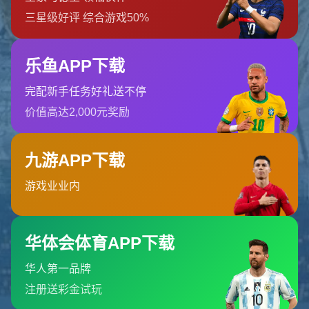
对他们而言无疑是一次历史性突破。在本赛季的欧协联征程中，奥林
匹亚科斯展现了顽强的斗志和出色的战术执行力。尤其是在半决赛对
阵阿斯顿维拉的比赛中，他们以总比分6-2淘汰对手，令人刮目相
看。决赛中，面对意甲劲旅佛罗伦萨，奥林匹亚科斯凭借加时赛的绝
杀进球，以1-0锁定胜局。这场胜利不仅让球队捧起奖杯，也让希腊
足球在欧洲舞台上赢得了更多尊重。
案例分析：决赛中的关键时刻
在决赛中，奥林匹亚科斯展现了极高的战术纪律性。整场比赛，他们
的防守组织堪称完美，限制了佛罗伦萨的进攻空间。到了加时赛第
116分钟，前锋卡埃比（Ayoub El Kaabi）抓住一次反击机会，完成
致命一击。这粒进球不仅是比赛的转折点，也是奥林匹亚科斯本赛季
表现的缩影——
顽强
、
高效
和
果断
。卡埃比本人也以11粒进球荣膺本
赛季欧协联最佳射手，堪称球队夺冠的头号功臣。