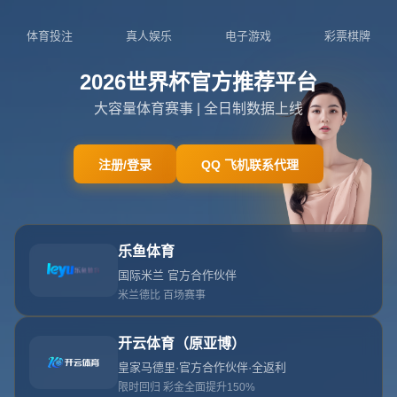
首页
>
新闻中心
新闻中心
公司新闻
行业动态
新闻中心
欧协联冠军榜更新：奥林匹亚科斯夺得最新桂冠
作者：亚博体育官网
发布时间：2026-08-08T07:50:23+08:00
点击：
欧协联历届冠军：奥林匹亚科斯成最新冠军