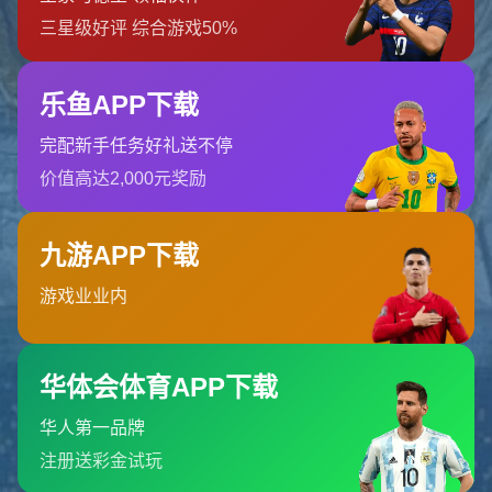
亚特兰大为戈森斯标价4000万欧元，也在很大程度上反映了俱乐部对
其能力的认可。这个价格在当今的转会市场中并不算低，但考虑到戈
森斯在比赛中的影响力以及他未来的成长潜力，这无疑是一个合理的
数字。**亚特兰大**素以高价出售明星球员而闻名，过去的交易中，
如库卢塞夫斯基和克里斯蒂安·罗梅罗的离队案例，均展现出俱乐部高
效的市场运作能力。戈森斯的身价也在这样的背景交易中体现了市场
对他未来潜力的看好。