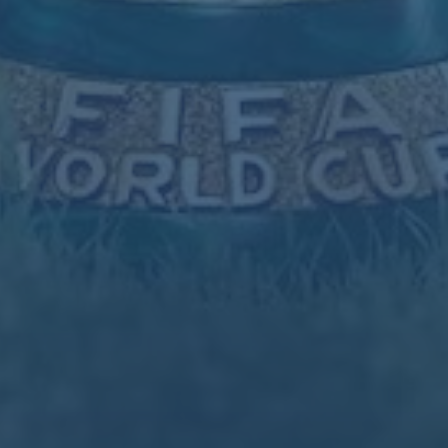
坎德拉的评价提醒我们，**单纯依赖个人的所谓“天才发挥”，早已不
符合现代足球体系的规律**。相反，能够充分考虑团队结构，给予每
位球员适合的位置和任务支持，才是让像迪巴拉这样的“世界足球宝贵
财富”释放真正潜力的关键。与此对应的是，球队成员从战术到心理都
形成高度协同的状态，才能彼此取长补短。
在未来的足球竞技中，如何用系统化的支持放大这一类球员的光芒，
同时让他们在团队中找到自信，是每一位教练和团队成员共同面对的
课题。而对于球迷来说，也应当理解，即便“天才球员”承担更多压
力，他们的成就也离不开团队的默默努力。