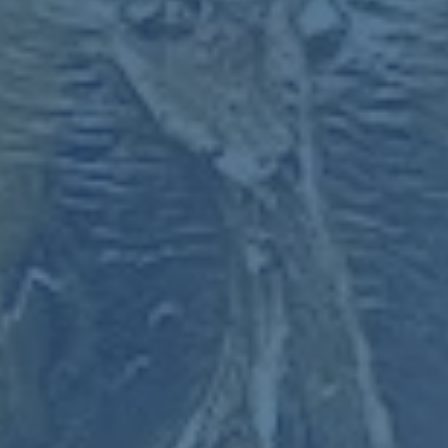
与可视化展示 比如使用明显的颜色区分主客队进球 采用时间轴标注
进球 换人 黄牌等关键事件 甚至提供简单的战术位置分布图 再者是多
终端适配 在手机浏览器和电脑上都能稳定访问 页面布局能自动适配
屏幕大小 不需要频繁放大缩小 此外 热门比分网页往往会适度结合互
动功能 如开设评论区 投票板块 甚至内嵌简易聊天室 让用户在关注比
分的同时 分享观点与情绪 形成轻量化的社交氛围