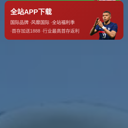
为了众多球迷和数据爱好者共同关注的话题
理解世界杯比分网页版热门的核心价值
要真正看懂所谓的 世界杯比分网页版热门 需要先理解它为什么会成
为热门 从表面看 这是因为世界杯本身具有庞大的关注度和话题度 但
更深层的原因在于 即时信息的需求被极大放大 过去人们通过电视直
播收看比赛 现在则更依赖“边看边查” 或“无法看直播时用网页追分” 比
分网页因此承担了三类核心功能 一是实时比分更新 二是数据统计与
赛况解读 三是延伸服务如竞猜 社交分享与资讯 这些功能叠加在一起
让一个简单的比分页面进化为多维度的综合平台