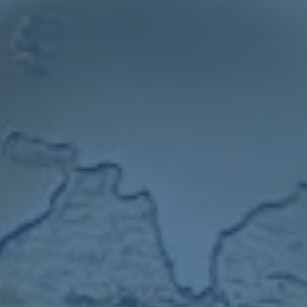
真实场景中的使用需求与痛点
以一个普通球迷的观看日常为例 工作日晚上难以全程守在电视或客户
端前 很多人会选择打开浏览器 搜索“世界杯比分网页版” 进入一个页
面后保持后台挂起 每隔几分钟点开看一下 这样的场景中 网页最重要
的特征是 加载快 更新准 不乱弹 如果页面广告过多 数据延迟严重 或
者布局混乱 会直接影响使用体验 另一种场景则是偏向数据党和分析
党 他们更加关心控球率 预期进球xG 射门次数 黄红牌以及球员跑动
距离等细分统计 这类用户希望在一个网页中看到尽可能完整的数据维
度 而不必在多个站点之间来回切换 从这些具体场景中可以看出 真正
热门的世界杯比分网页版必须兼顾不同层次用户的需求 既要简单易读
又要足够专业
热门比分网页的典型特征
要判断一个世界杯比分网页版是否热门 既可以看访问量 也可以从产
品特征来推断 通常来说 能在世界杯周期获得大量用户青睐的网页 具
备以下几项明显特征 首先是清晰的赛事导航 将小组赛 淘汰赛 排名赛
等模块清楚标出 支持按日期 球队 小组进行快速过滤 其次是实时刷新