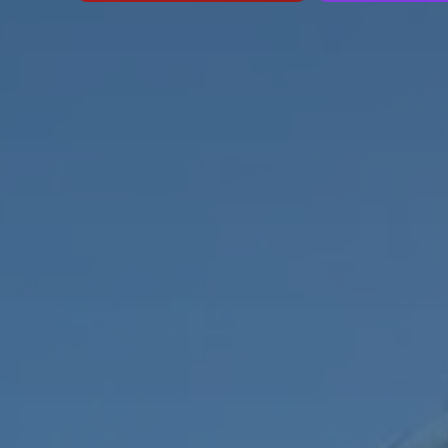
比賽 讓每位球員都參與其中.
2026世界杯投注安全官方
2比3绝杀+1比1逼平！五星巴西表现低迷，
世界杯夺冠无望？
世界杯预测APP热门趋势分析
2024年全国五子棋校际联赛河北赛区决赛
圆满结束.
联系我们
电话：0832-8228601