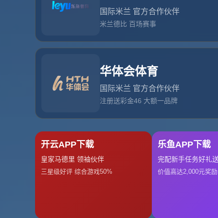
首页
>
新闻中心
新闻中心
新闻中
公司新闻
行业动态
2026世
新闻动态
随着北美三
论。无论是
会员大会听取并审议《中国足球协会工作
户渠道。在
报告》
庫裏表示東契奇在得分與組織方面掌控了